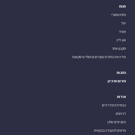
חנות
פסיכומטרי
יעל
אמיר
און-ליין
תקנון אתר
מדיניות החזרת מוצרים וביטולי עיסקאות
כתבות
פורום ארכיון
אודות
נבחרת המדריכים
דרושים
הסניפים שלנו
פרטים להעברה בנקאית