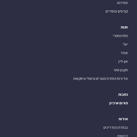
אמירנט
קורסים מוסדיים
חנות
פסיכומטרי
יעל
אמיר
און-ליין
תקנון אתר
מדיניות החזרת מוצרים וביטולי עיסקאות
כתבות
פורום ארכיון
אודות
נבחרת המדריכים
דרושים