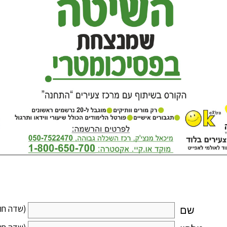
(שדה חו
שם