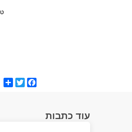
טק
e
ebook
tter
עוד כתבות