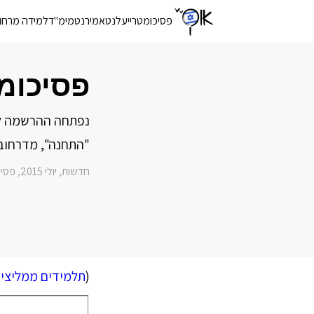
פסיכומטרי
יעלנט
אמירנט
מימ"ד
למידה מרחו
פסיכומ
נפתחה ההרשמה לקו
"התחנה", מדרחוב גרוטבל 2. מחיר מסובסד לתושבי העיר.
חדשות
יולי 2015
פסיכ
,
,
(
תלמידים ממליצי