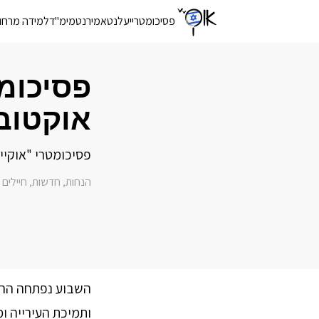
פסיכומטרי
יעלנט
אמירנט
מימ"ד
למידה מרחו
פסיכומ
אוקטובר 1
פסיכומטרי "אוקיי
הנחות
חדשות
חיילים
,
,
השבוע נפתחה ההר
ותמיכת העירייה ומ