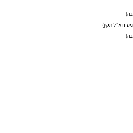
בה)
יס דוא"ל תקין)
בה)