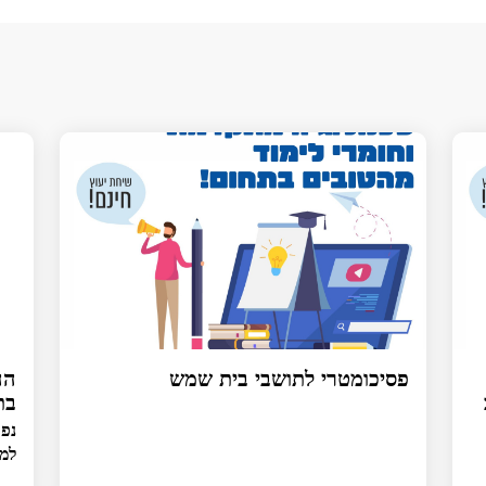
פסיכומטרי לתושבי בית שמש
הה
בת
נפת
למועד פ