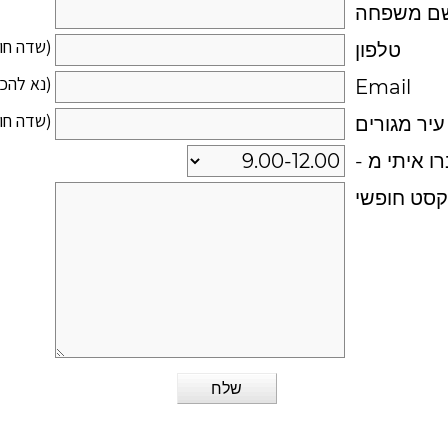
ם משפחה
(שדה חו
טלפון
(נא להכנ
Email
(שדה חו
עיר מגורים
ו איתי מ -
סט חופשי
Shar
Fac
Twi