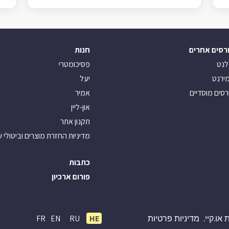
רסים אחרים
חנות
לנט
פסיכומטרי
ירנט
יעל
רסים מוסדיים
אמיר
און-ליין
תקנון אתר
מדיניות החזרת מוצרים וביטולי 
כתבות
פורום ארכיון
FR
EN
RU
HE
או.קיי.
מדיניות פרטיות