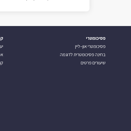
פסיכומטרי
קו
פסיכומטרי און–ליין
יע
בחינה פסיכומטרית לדוגמה
אמ
שיעורים פרטים
קו