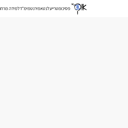
פסיכומטרי
יעלנט
אמירנט
מימ"ד
למידה מרחו