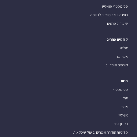
פסיכומטרי און–ליין
בחינה פסיכומטרית לדוגמה
שיעורים פרטים
קורסים אחרים
יעלנט
אמירנט
קורסים מוסדיים
חנות
פסיכומטרי
יעל
אמיר
און-ליין
תקנון אתר
מדיניות החזרת מוצרים וביטולי עיסקאות