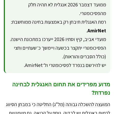
ממועד דצמבר 2026 אנגלית לא תהיה חלק
מהפסיכומטרי.
רמת האנגלית תיבחן רק באמצעות בחינה ממוחשבת:
.
AmirNet
מועדי אביב, קיץ וסתיו 2026 ייערכו במתכונת הישנה.
הפסיכומטרי יתקצר בכשעה ויימשך כ־שעתיים וחצי
(כולל הסברים והוראות).
יש להירשם בנפרד לפסיכומטרי ול־AmirNet.
מדוע מפרידים את תחום האנגלית לבחינה
נפרדת?
המועצה להשכלה גבוהה (מל"ג) החליטה כי במבחן הסיווג
לרמות באנגלית יש לבדוק, נוסף על קריאה, גם מיומנויות