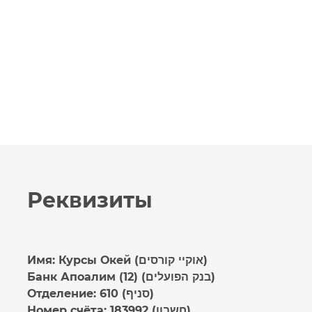
Реквизиты
Имя: Курсы Окей (אוקיי קורסים)
Банк Апоалим (12) (בנק הפועלים)
Отделение: 610 (סניף)
Номер счёта: 183992 (חשבון)