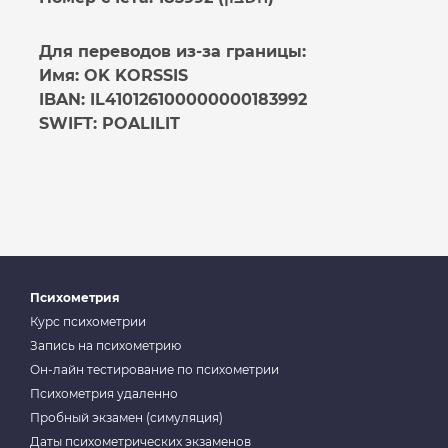
Для переводов из-за границы:
Имя: OK KORSSIS
IBAN: IL410126100000000183992
SWIFT: POALILIT
Психометрия
Курс психометрии
Запись на психометрию
Он-лайн тестирование по психометрии
Психометрия удаленно
Пробный экзамен (симуляция)
Даты психометрических экзаменов