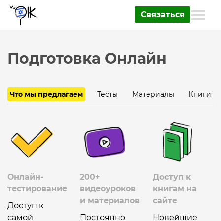
Связаться
Подготовка Онлайн
Что мы предлагаем
Тесты
Материалы
Книги
Онлайн-
200+
Доступ к
тестирование
видеоуроков
книгам на
и материалов
сайте
Доступ к
самой
Постоянно
Новейшие