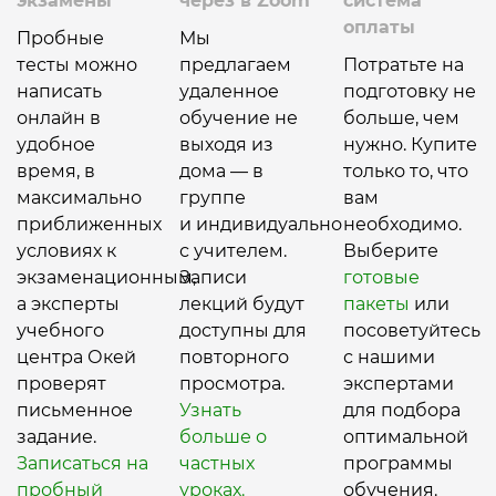
экзамены
через в Zoom
система
оплаты
Пробные
Мы
тесты можно
предлагаем
Потратьте на
написать
удаленное
подготовку не
онлайн в
обучение не
больше, чем
удобное
выходя из
нужно. Купите
время, в
дома — в
только то, что
максимально
группе
вам
приближенных
и индивидуально
необходимо.
условиях к
с учителем.
Выберите
экзаменационным,
Записи
готовые
а эксперты
лекций будут
пакеты
или
учебного
доступны для
посоветуйтесь
центра Окей
повторного
с нашими
проверят
просмотра.
экспертами
письменное
Узнать
для подбора
задание.
больше о
оптимальной
Записаться на
частных
программы
пробный
уроках.
обучения.