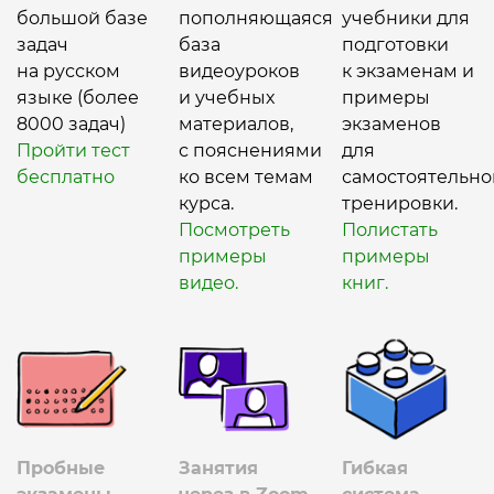
большой базе
пополняющаяся
учебники для
задач
база
подготовки
на русском
видеоуроков
к экзаменам и
языке (более
и учебных
примеры
8000 задач)
материалов,
экзаменов
Пройти тест
с пояснениями
для
бесплатно
ко всем темам
самостоятельно
курса.
тренировки.
Посмотреть
Полистать
примеры
примеры
видео.
книг.
Пробные
Занятия
Гибкая