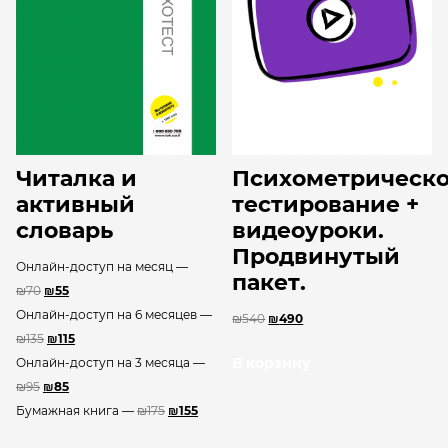
Читалка и
Психометрическ
активный
тестирование +
словарь
видеоуроки.
Продвинутый
Онлайн-доступ на месяц —
пакет.
₪
70
₪
55
Онлайн-доступ на 6 месяцев —
₪
540
₪
490
₪
135
₪
115
В корзину
Онлайн-доступ на 3 месяца —
₪
95
₪
85
Бумажная книга —
₪
175
₪
155