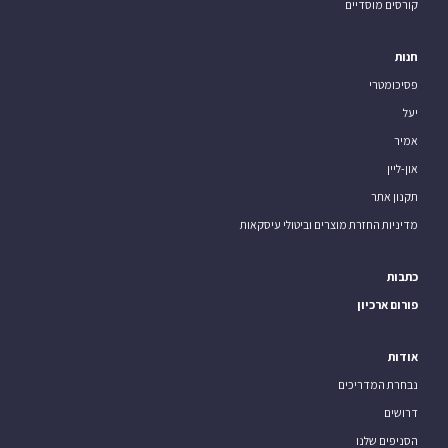
קורסים מוסדיים
חנות
פסיכומטרי
יעל
אמיר
און-ליין
תקנון אתר
מדיניות החזרת מוצרים וביטולי עיסקאות
כתבות
פורום ארכיון
אודות
נבחרת המדריכים
דרושים
הסניפים שלנו