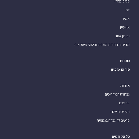
פסיכומטרי
יעל
אמיר
און-ליין
תקנון אתר
מדיניות החזרת מוצרים וביטולי עיסקאות
כתבות
פורום ארכיון
אודות
נבחרת המדריכים
דרושים
הסניפים שלנו
פרטים להעברה בנקאית
כל הקורסים