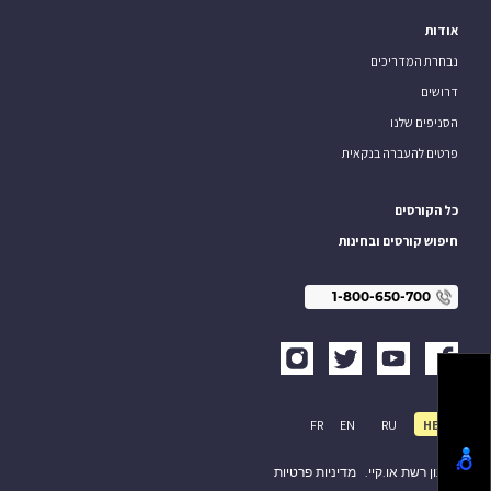
אודות
נבחרת המדריכים
דרושים
הסניפים שלנו
פרטים להעברה בנקאית
כל הקורסים
חיפוש קורסים ובחינות
1-800-650-700
FR
EN
RU
HE
תקנון רשת או.קיי.
מדיניות פרטיות