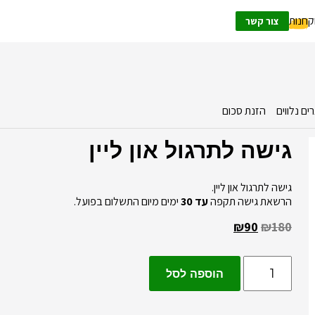
ק
חנות
צור קשר
ים נלווים
הזנת סכום
גישה לתרגול און ליין
גישה לתרגול און ליין.
הרשאת גישה תקפה
עד 30
ימים מיום התשלום בפועל.
₪
90
₪
180
הוספה לסל