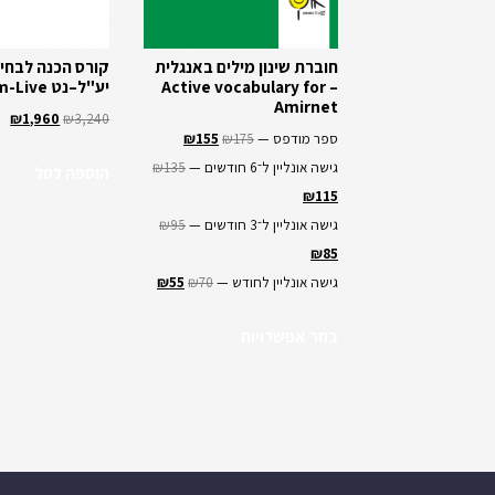
חוברת שינון מילים באנגלית
קורס הכנה לבחינ
– Active vocabulary for
יע"ל–נט Zoom-Live
Amirnet
₪
1,960
₪
3,240
ספר מודפס —
175
₪
155
₪
גישה אונליין ל־6 חודשים —
135
₪
הוספה לסל
₪
115
גישה אונליין ל־3 חודשים —
95
₪
₪
85
גישה אונליין לחודש —
70
₪
55
₪
בחר אפשרויות