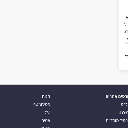
ל
בל
,
י
י
רסים אחרים
חנות
לנט
פסיכומטרי
ירנט
יעל
רסים מוסדיים
אמיר