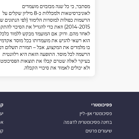
מסתבר, כי כל שנה מבזבזים מועמדים
לאוניברסיטאות ולמכללות כ-8 מיליון שקלים על
הרשמות כפולות למוסדות הלימוד (לפי הנתונים ש
2014-2015) וזאת כדי להגדיל את הסיכוי להתק
לאחד מהם. ודוק: אם המועמד מבקש ללמוד כלכלה
הוא רשאי להגיש את מועמדותו בכל מוסד אקדמי,
בו מלמדים את המקצוע, אבל – תמורת תשלום דמ
הרשמה לכל מוסד. התופעה הזאת היא רלוונטית
בעיקר לאלה שטרם קבלו את תוצאות הפסיכומטר
ולא יכולים לאמוד את סיכויי הקבלה.
פסיכומטרי
קו
פסיכומטרי און–ליין
יע
בחינה פסיכומטרית לדוגמה
אמ
שיעורים פרטים
קו