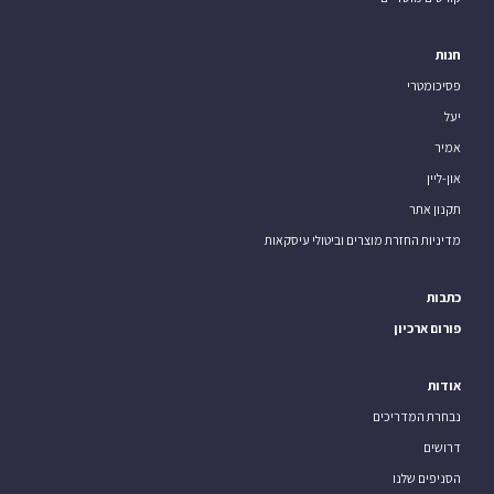
חנות
פסיכומטרי
יעל
אמיר
און-ליין
תקנון אתר
מדיניות החזרת מוצרים וביטולי עיסקאות
כתבות
פורום ארכיון
אודות
נבחרת המדריכים
דרושים
הסניפים שלנו