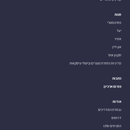
חנות
פסיכומטרי
יעל
אמיר
און-ליין
תקנון אתר
מדיניות החזרת מוצרים וביטולי עיסקאות
כתבות
פורום ארכיון
אודות
נבחרת המדריכים
דרושים
הסניפים שלנו