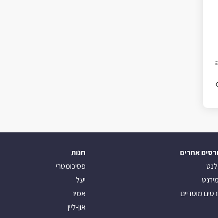
רסים אחרים
חנות
לנט
פסיכומטרי
ירנט
יעל
רסים מוסדיים
אמיר
און-ליין