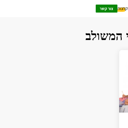
ק
חנות
צור קשר
 המשולב