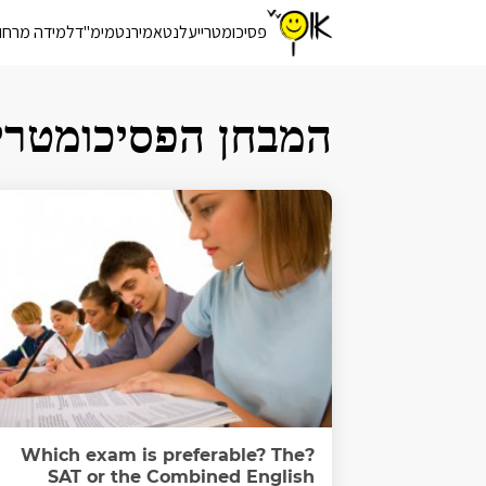
פסיכומטרי
יעלנט
אמירנט
מימ"ד
למידה מרחו
המבחן הפסיכומטרי
?Which exam is preferable? The
SAT or the Combined English