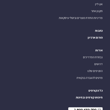
און-ליין
תקנון אתר
מדיניות החזרת מוצרים וביטולי עיסקאות
כתבות
פורום ארכיון
אודות
נבחרת המדריכים
דרושים
הסניפים שלנו
פרטים להעברה בנקאית
כל הקורסים
חיפוש קורסים ובחינות
1-800-650-700