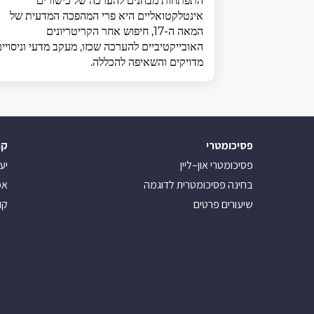
התפתחות מבחנים להערכה של כישורים
אינטלקטואליים היא פרי המהפכה המדעית של
המאה ה-17, חיפוש אחר הקריטריונים
האובייקטיביים להערכה שכזו, מעקב מדעי וניסויי
מדויקים והשאיפה להכללה.
פסיכומטרי
קו
פסיכומטרי און–ליין
יע
בחינה פסיכומטרית לדוגמה
אמ
שיעורים פרטים
קו