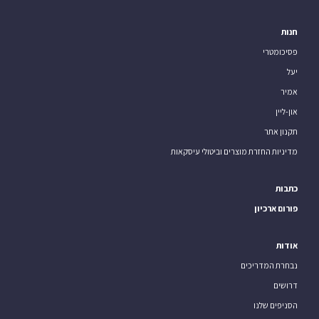
חנות
פסיכומטרי
יעל
אמיר
און-ליין
תקנון אתר
מדיניות החזרת מוצרים וביטולי עיסקאות
כתבות
פורום ארכיון
אודות
נבחרת המדריכים
דרושים
הסניפים שלנו