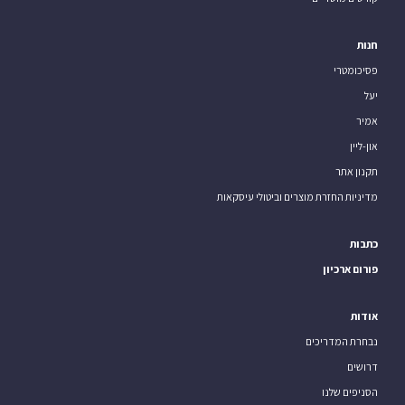
חנות
פסיכומטרי
יעל
אמיר
און-ליין
תקנון אתר
מדיניות החזרת מוצרים וביטולי עיסקאות
כתבות
פורום ארכיון
אודות
נבחרת המדריכים
דרושים
הסניפים שלנו