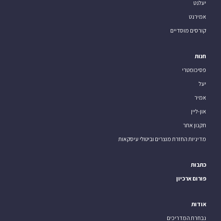
יעלנט
אמירנט
קורסים מוסדיים
חנות
פסיכומטרי
יעל
אמיר
און-ליין
תקנון אתר
מדיניות החזרת מוצרים וביטולי עיסקאות
כתבות
פורום ארכיון
אודות
נבחרת המדריכים