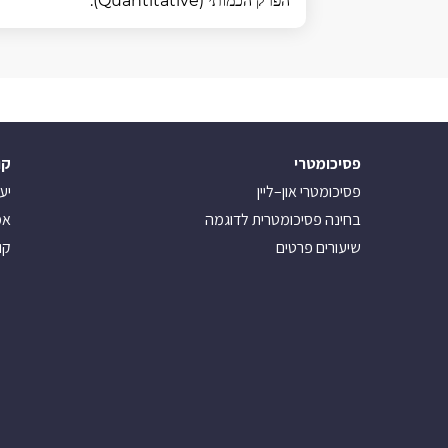
הפרק הכמותי (Quantitative).
פסיכומטרי
קו
פסיכומטרי און–ליין
יע
בחינה פסיכומטרית לדוגמה
אמ
שיעורים פרטים
קו