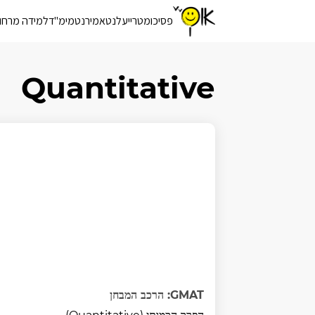
פסיכומטרי
יעלנט
אמירנט
מימ"ד
למידה מרחו
Quantitative
GMAT: הרכב המבחן