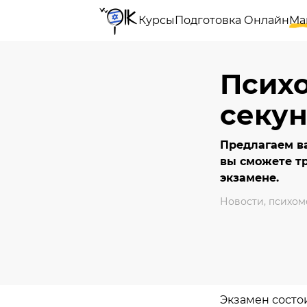
Курсы
Подготовка Онлайн
Ма
Псих
секу
Предлагаем в
вы сможете т
экзамене.
Новости
,
психом
Экзамен состо