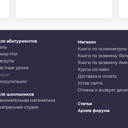
ля абитуриентов
Магазин
эль
Книги по психометрии
мир-Нэт
Книги по экзамену Яэл
агруты
Книги по экзамену Ам
астные уроки
Курсы он-лайн
врит
Доставка и оплата
онсультации
Устав сайта
Отмена и возврат дене
ля школьников
анимательная математика
Статьи
еатральная студия
Архив форума