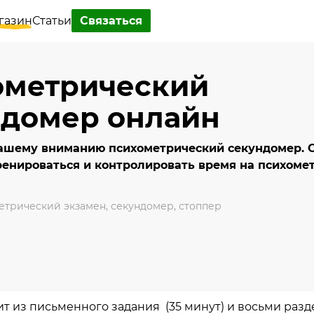
газин
Статьи
Связаться
ометрический
ндомер онлайн
ашему вниманию психометрический секундомер. 
ренироваться и контролировать время на психоме
етрический экзамен
,
секундомер
,
стоппер
ит из письменного задания (35 минут) и восьми разд