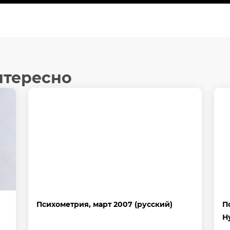
book
tter
Отправить
нтересно
Психометрия, март 2007 (русский)
П
Н