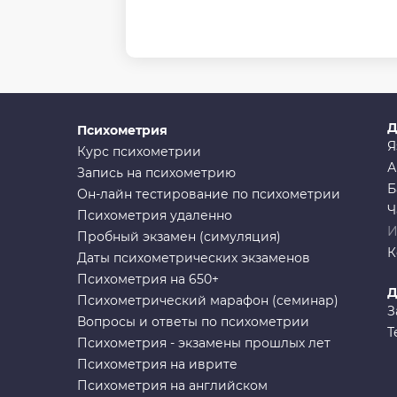
Д
Психометрия
Я
Курс психометрии
А
Запись на психометрию
Б
Он-лайн тестирование по психометрии
Ч
Психометрия удаленно
И
Пробный экзамен (симуляция)
К
Даты психометрических экзаменов
Психометрия на 650+
Д
Психометрический марафон (семинар)
З
Вопросы и ответы по психометрии
Т
Психометрия - экзамены прошлых лет
Психометрия на иврите
Психометрия на английском