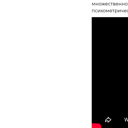
множественног
психометричес