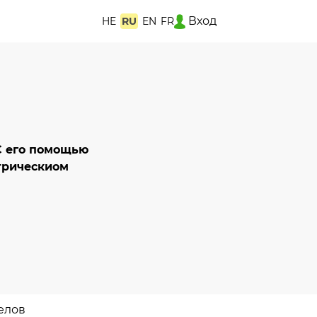
Вход
HE
RU
EN
FR
С его помощью
трическиом
елов