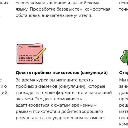
шних
словесному мышлению и английскому
пси
языку. Проработка базовых тем, комфортная
точн
.
обстановка, внимательные учителя.
Десять пробных психотестов (симуляций)
Отк
е
За время курса вы напишите десять
Мы 
нию
пробных экзаменов (симуляций), которые
зани
ций,
проходят в том же формате, что и настоящий
доп
экзамен. Это дает возможность
пре
адаптироваться к сжатым временным
реш
рамкам психотеста и добиться хорошего
мат
результата на государственном экзамене.
пос
кам