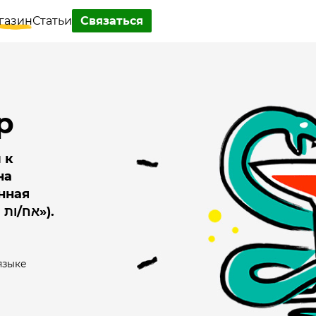
газин
Статьи
Связаться
р
 к
на
нная
медсестра /медбрат » («אח/ות מוסמכת»).
языке