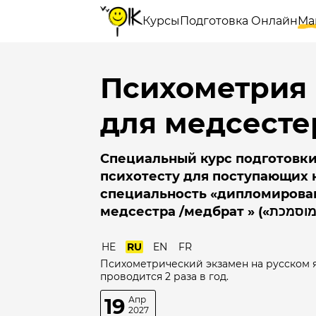
Курсы
Подготовка Онлайн
Ма
Психометрия
для медсесте
Специальный курс подготовки
психотесту для поступающих 
специальность «дипломирова
HE
RU
EN
FR
Психометрический экзамен на русском 
проводится 2 раза в год.
19
Апр
2027