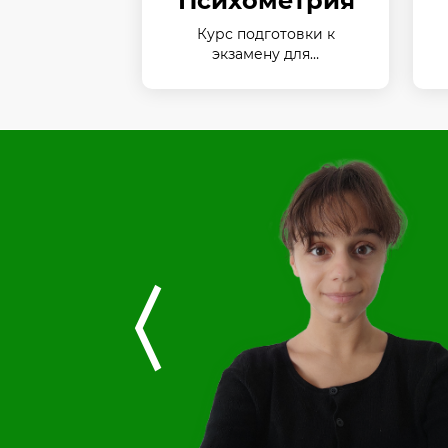
Психометрия
Курс подготовки к
экзамену для…
 на курсе,
сегда
ешно
ен успех
〈