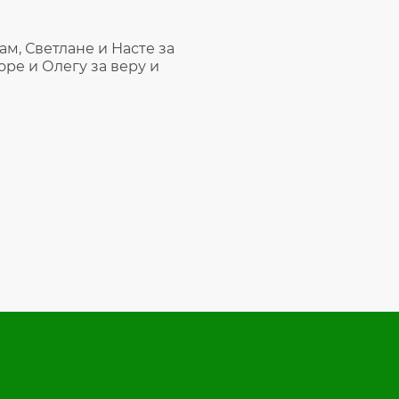
м, Светлане и Насте за
оре и Олегу за веру и