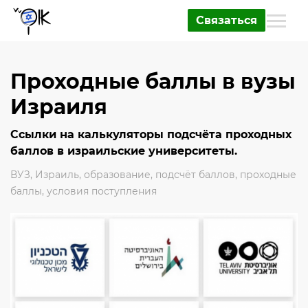
Связаться
Проходные баллы в вузы
Израиля
Ссылки на калькуляторы подсчёта проходных
баллов в израильские университеты.
ВУЗ
,
Израиль
,
образование
,
подсчёт баллов
,
проходные
баллы
,
условия поступления