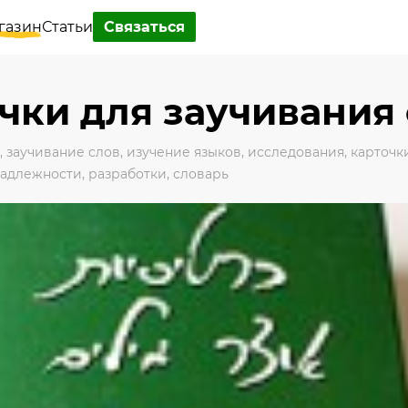
газин
Статьи
Связаться
чки для заучивания
,
заучивание слов
,
изучение языков
,
исследования
,
карточк
адлежности
,
разработки
,
словарь