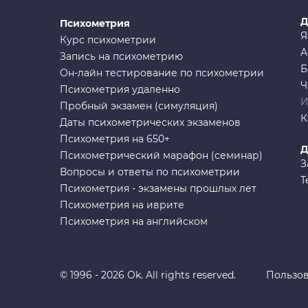
Д
Психометрия
Я
Курс психометрии
А
Запись на психометрию
Б
Он-лайн тестирование по психометрии
Ч
Психометрия удаленно
И
Пробный экзамен (симуляция)
К
Даты психометрических экзаменов
Психометрия на 650+
Д
Психометрический марафон (семинар)
З
Вопросы и ответы по психометрии
Т
Психометрия - экзамены прошлых лет
Психометрия на иврите
Психометрия на английском
© 1996 - 2026 Ok. All rights reserved.
Пользов