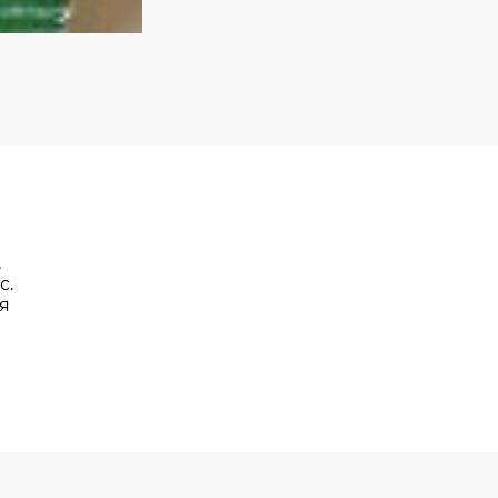
,
с.
я