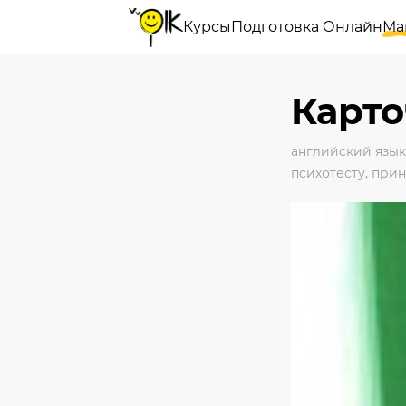
Курсы
Подготовка Онлайн
Ма
Карто
английский язык
психотесту
,
прин