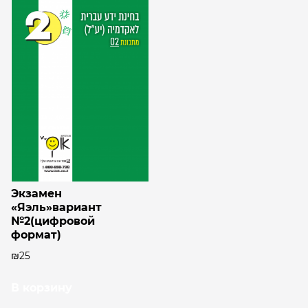
Экзамен
«Яэль»вариант
№2(цифровой
формат)
₪
25
В корзину