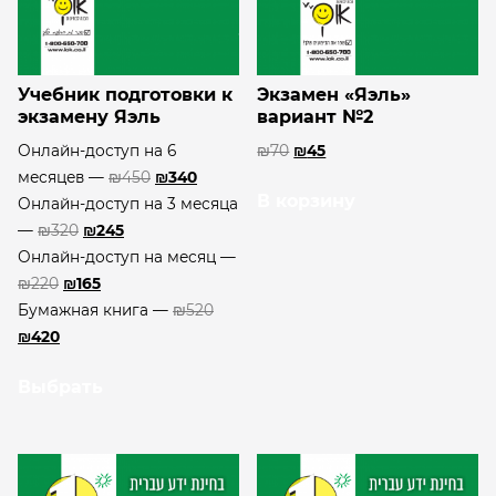
Учебник подготовки к
Экзамен «Яэль»
экзамену Яэль
вариант №2
Онлайн-доступ на 6
₪
70
₪
45
месяцев —
₪
450
₪
340
В корзину
Онлайн-доступ на 3 месяца
—
₪
320
₪
245
Онлайн-доступ на месяц —
₪
220
₪
165
Бумажная книга —
₪
520
₪
420
Выбрать