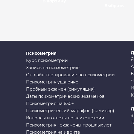
В корзину
Выбрать
Д
Психометрия
Я
Курс психометрии
А
Запись на психометрию
Б
Он-лайн тестирование по психометрии
Ч
Психометрия удаленно
И
Пробный экзамен (симуляция)
К
Даты психометрических экзаменов
Психометрия на 650+
Д
Психометрический марафон (семинар)
З
Вопросы и ответы по психометрии
Т
Психометрия - экзамены прошлых лет
Психометрия на иврите