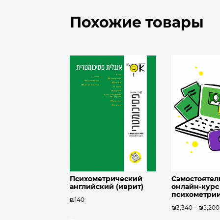
Похожие товары
Психометрический
Самостояте
английский (иврит)
онлайн-курс
психометри
₪
140
₪
3,340
–
₪
5,200