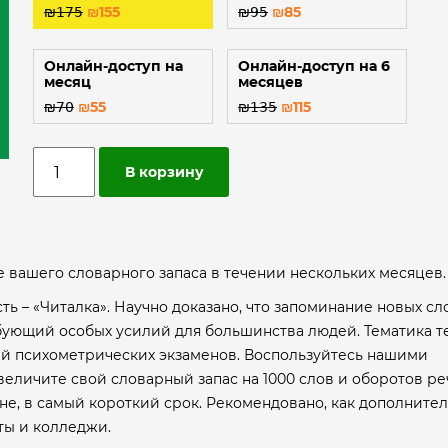
₪
𝟣𝟩𝟧
₪
155
₪
𝟫𝟧
₪
85
Онлайн-доступ на
Онлайн-доступ на 6
месяц
месяцев
₪
𝟩𝟢
₪
55
₪
𝟣𝟥𝟧
₪
115
В корзину
е вашего словарного запаса в течении нескольких месяцев.
сть – «Читалка». Научно доказано, что запоминание новых сл
ебующий особых усилий для большинства людей. Тематика т
ий психометрических экзаменов. Воспользуйтесь нашими
еличите свой словарный запас на 1000 слов и оборотов ре
не, в самый короткий срок. Рекомендовано, как дополните
ты и колледжи.