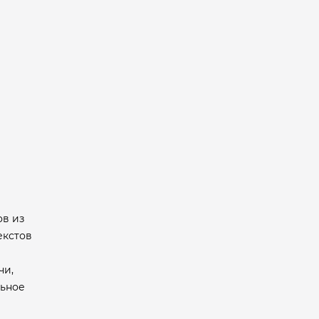
ов из
екстов
чи,
льное