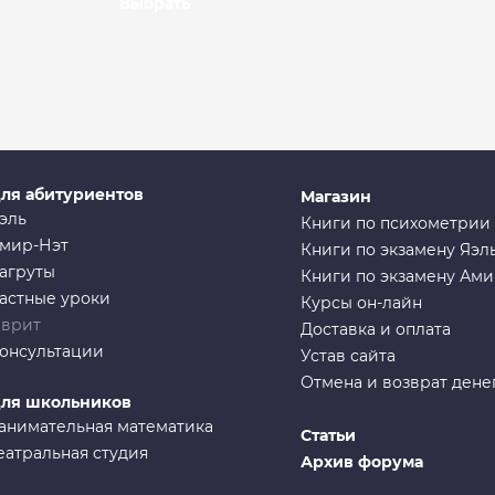
Выбрать
ля абитуриентов
Магазин
эль
Книги по психометрии
мир-Нэт
Книги по экзамену Яэл
агруты
Книги по экзамену Ам
астные уроки
Курсы он-лайн
врит
Доставка и оплата
онсультации
Устав сайта
Отмена и возврат дене
ля школьников
анимательная математика
Статьи
еатральная студия
Архив форума