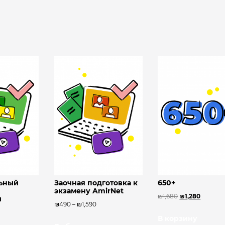
льный
Заочная подготовка к
650+
экзамену AmirNet
₪
1,680
₪
1,280
и
₪
490
–
₪
1,590
В корзину