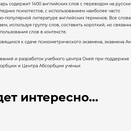
варь содержит 1400 английских слов с переводом на русски
следних психотестов, с использованием наиболее часто
но-популярной литературе английских терминов. Все слова
ем, используя группу слов, составить короткий, но связан
пользования слов в контексте.
овящихся к сдаче психометрического экзамена, экзамена А
ваний и разработок учебного центра Окей при поддержке
сорбции и Центра Абсорбции учёных
дет интересно…