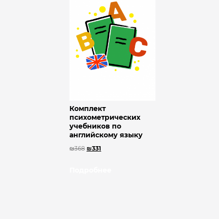
Комплект
психометрических
учебников по
английскому языку
₪
368
₪
331
Подробнее