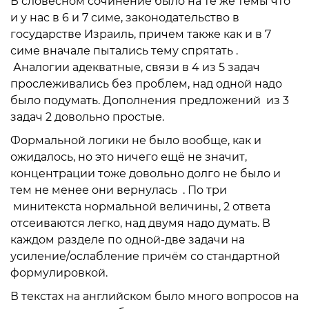
В словесном сочинение было на те же темы что
и у нас в 6 и 7 симе, законодательство в
государстве Израиль, причем также как и в 7
симе вначале пытались тему спрятать .
Аналогии адекватные, связи в 4 из 5 задач
прослеживались без проблем, над одной надо
было подумать. Дополнения предложений из 3
задач 2 довольно простые.
Формальной логики не было вообще, как и
ожидалось, но это ничего ещё не значит,
концентрации тоже довольно долго не было и
тем не менее они вернулась . По три
минитекста нормальной величины, 2 ответа
отсеиваются легко, над двумя надо думать. В
каждом разделе по одной-две задачи на
усиление/ослабление причём со стандартной
формулировкой.
В текстах на английском было много вопросов на