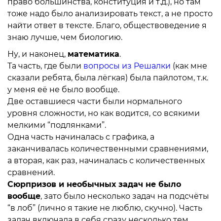
право большинства, конституция и т.д.), но там
тоже надо было анализировать текст, а не просто
найти ответ в тексте. Благо, обществоведение я
знаю лучше, чем биологию.
Ну, и наконец,
математика
.
Та часть, где были
вопросы из Решалки
(как мне
сказали ребята, была лёгкая) была пайлотом, т.к.
у меня её не было вообще.
Две оставшиеся части были нормального
уровня сложности, но как водится, со всякими
мелкими “подлянками”.
Одна часть начиналась с графика, а
заканчивалась количественными сравнениями,
а вторая, как раз, начиналась с количественных
сравнений.
Сюрпризов и необычных задач не было
вообще
, зато было несколько задач на подсчёты
“в лоб” (лично я такие не люблю, скучно). Часть
задач включала в себя сразу несколько тем