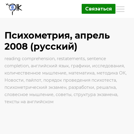
Связаться
Психометрия, апрель
2008 (русский)
reading comprehension
,
restatements
,
sentence
completion
,
английский язык
,
графики
,
исследования
,
количественное мышление
,
математика
,
методика ОК
,
Новости
,
пайлот
,
порядок проведения психотеста
,
психометрический экзамен
,
разработки
,
решалка
,
словесное мышление
,
советы
,
структура экзамена
,
тексты на английском