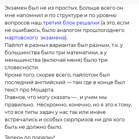
Экзамен был не из простых. Больше всего он
мне напомнил и по структуре и по уровню
вопросов наш
третий блок решалки
(а это, если
не ошибаюсь, было аналогом прошлогоднего
мартовского экзамена
).
Пайлот в разных вариантах был разным, т.к. у
большинства было три математики, а у
меньшинства (включая меня) было три
словесности.
Кроме того, скорее всего, пайлотом был
последний английский — там где в конце был
текст про Моцарта.
Главное, что могу сказать — , и учим мы
правильно. Нескромно, конечно, но я это к тому,
что все типы задач у нас так или иначе
встречались и особых сюрпризов ни для кого
быть не должно было.
Теперь по порядку!