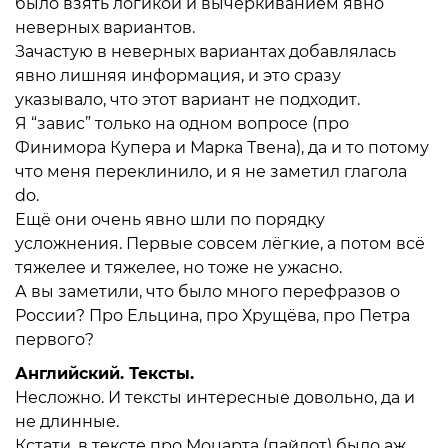
было взять логикой и вычёркиванием явно
неверных вариантов.
Зачастую в неверных вариантах добавлялась
явно лишняя информация, и это сразу
указывало, что этот вариант не подходит.
Я “завис” только на одном вопросе (про
Финимора Купера и Марка Твена), да и то потому
что меня переклинило, и я не заметил глагола
do.
Ещё они очень явно шли по порядку
усложнения. Первые совсем лёгкие, а потом всё
тяжелее и тяжелее, но тоже не ужасно.
А вы заметили, что было много перефразов о
России? Про Ельцина, про Хрущёва, про Петра
первого?
Английский. Тексты.
Несложно. И тексты интересные довольно, да и
не длинные.
Кстати, в тексте про Моцарта (пайлот) было аж