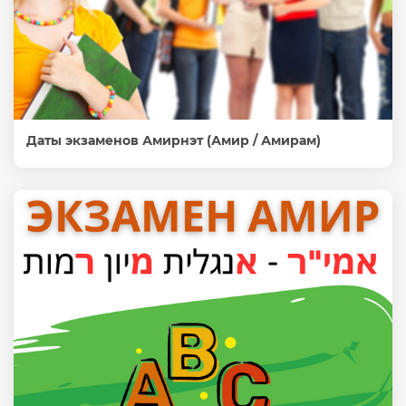
Даты экзаменов Амирнэт (Амир / Амирам)