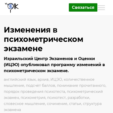
Связаться
Изменения в
психометрическом
экзамене
Израильский Центр Экзаменов и Оценки
(ИЦЭО) опубликовал программу изменений в
психометрическом экзамене.
английский язык
,
архив
,
ИЦЭО
,
количественное
мышление
,
подсчёт баллов
,
понимание прочитанного
,
порядок проведения психотеста
,
психометрический
экзамен
,
психометрия
,
психотест
,
разработки
,
словесное мышление
,
сочинение
,
статьи
,
структура
экзамена