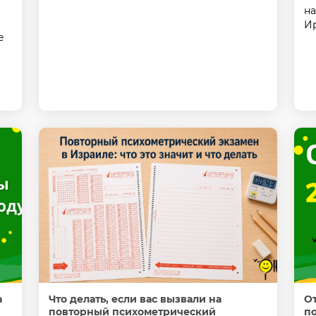
на
Ир
е
а
Что делать, если вас вызвали на
От
повторный психометрический
по