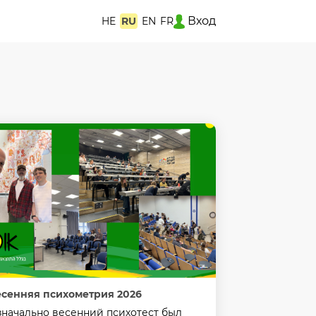
Вход
HE
RU
EN
FR
есенняя психометрия 2026
начально весенний психотест был