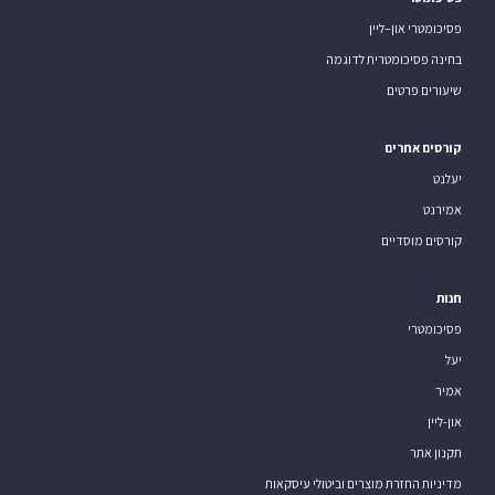
פסיכומטרי און–ליין
בחינה פסיכומטרית לדוגמה
שיעורים פרטים
קורסים אחרים
יעלנט
אמירנט
קורסים מוסדיים
חנות
פסיכומטרי
יעל
אמיר
און-ליין
תקנון אתר
מדיניות החזרת מוצרים וביטולי עיסקאות