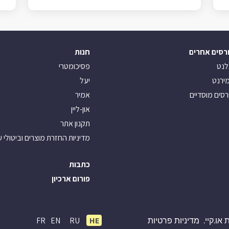
רסים אחרים
חנות
לנט
פסיכומטרי
ירנט
יעל
רסים מוסדיים
אמיר
און-ליין
תקנון אתר
מדיניות החזרת מוצרים וביטולי 
כתבות
פורום ארכיון
FR
EN
RU
HE
או.קיי.
מדיניות פרטיות