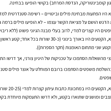
גון קומבינטוריקה, הנדסת המרחב) בקושי הופיעו בבחינה.
א היו הפתעות מבחינת מילים וביטויים – רשימה סטנדרטית למדי
ות הדגש הושם על מציאת הקשר עצמו – לא הופיעו מילים ברמה
ם היו קצרים למדי, לרוב בעלי מבנה הגיוני פשוט (ללא ריבוי 
בחלק הבנת הנקרא, הקטעים היו באורך בינוני (כ-30 שורות בכל
וקטע שני מתחום האומנות (חקר הספרות)).
חצי מהשאלות הסתמכו על טכניקות של היגיון צורני, אך דרשו ה
בהשלמת משפטים הסתמכו ברובם המוחלט על אוצר מילים סטנד
שפטים.
בחלק הבנת הנקרא, הק
בים ומושגים שתוארו בקטע, ולא דרשו התעמקות מיוחדת בקטע
Shar
Fac
Twi