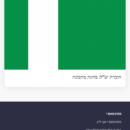
חוברת יע"ל: בחינת מתכונת
פסיכומטרי
פסיכומטרי און–ליין
בחינה פסיכומטרית לדוגמה