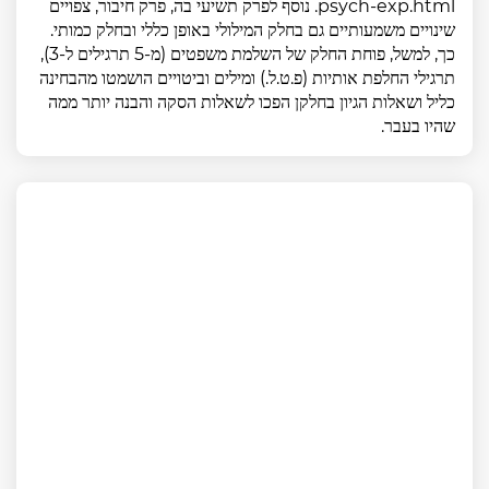
psych-exp.html. נוסף לפרק תשיעי בה, פרק חיבור, צפויים
שינויים משמעותיים גם בחלק המילולי באופן כללי ובחלק כמותי.
כך, למשל, פוחת החלק של השלמת משפטים (מ-5 תרגילים ל-3),
תרגילי החלפת אותיות (פ.ט.ל.) ומילים וביטויים הושמטו מהבחינה
כליל ושאלות הגיון בחלקן הפכו לשאלות הסקה והבנה יותר ממה
שהיו בעבר.