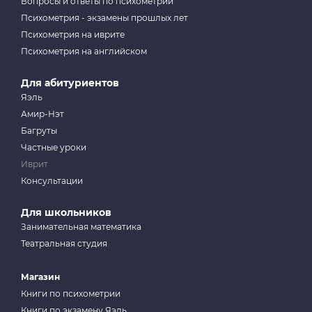
Вопросы и ответы по психометрии
Психометрия - экзамены прошлых лет
Психометрия на иврите
Психометрия на английском
Для абитуриентов
Яэль
Амир-Нэт
Багруты
Частные уроки
Иврит
Консультации
Для школьников
Занимательная математика
Театральная студия
Магазин
Книги по психометрии
Книги по экзамену Яэль