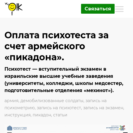
Связаться
Оплата психотеста за
счет армейского
«пикадона».
Психотест — вступительный экзамен в
израильские высшие учебные заведения
(университеты, колледжи, школы медсестер,
подготовительные отделения «мехинот»).
армия
,
демобилизованные солдаты
,
запись на
психометрию
,
запись на психотест
,
запись на экзамен
,
инструкция
,
пикадон
,
статьи