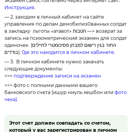
экзамен самостоятельно через интернет сайт.
Инструкция
.
— 2. заходим в личный кабинет на сайте
управления по делам демобилиз0ванных солдат
в закладку льготы «атавот» הטבות —> возврат за
запись на психометрический экзамен для солдат
одиночек (החזר בגין רישום למבחן פסיכומטרי לחיילים
בודדים).
Где это находится в личном кабинете.
— 3. В личном кабинете нужно закачать
следующие документы:
>>>
подтверждение записи на экзамен
>>> фото с полными данными вашего
банковского счета (ишур ниуль хешбон или
фото
чека).
Этот счет должен совпадать со счетом,
который у вас зарегистрирован в личном