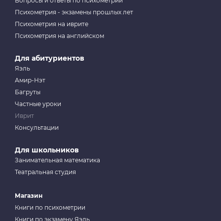
Вопросы и ответы по психометрии
Психометрия - экзамены прошлых лет
Психометрия на иврите
Психометрия на английском
Для абитуриентов
Яэль
Амир-Нэт
Багруты
Частные уроки
Иврит
Консультации
Для школьников
Занимательная математика
Театральная студия
Магазин
Книги по психометрии
Книги по экзамену Яэль