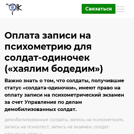
Связаться
Оплата записи на
психометрию для
солдат-одиночек
(«хаялим бодедим»)
Важно знать о том, что солдаты, получившие
статус «солдата-одиночки», имеют право на
оплату записи на психометрический экзамен
за счет Управления по делам
демобилизованных солдат.
демобилизованные солдаты
,
запись на психометрию
,
запись на психотест
,
запись на экзамен
,
солдат-