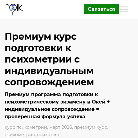
Связаться
Премиум курс
подготовки к
психометрии с
индивидуальным
сопровождением
Премиум программа подготовки к
психометрическому экзамену в Окей +
индивидуальное сопровождение =
проверенная формула успеха
курс психометрии
,
март 2026
,
премиум курс
,
психометрия
,
психотест