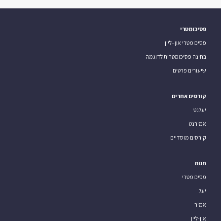
פסיכומטרי
פסיכומטרי און–ליין
בחינה פסיכומטרית לדוגמה
שיעורים פרטים
קורסים אחרים
יעלנט
אמירנט
קורסים מוסדיים
חנות
פסיכומטרי
יעל
אמיר
און-ליין