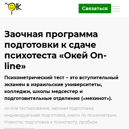
Связаться
Заочная программа
подготовки к сдаче
психотеста «Окей On-
line»
Психометрический тест – это вступительный
экзамен в израильские университеты,
колледжи, школы медсестер и
подготовительные отделения («мехинот»).
on-line тестирование
,
заочная подготовка
,
индивидуальная подготовка
,
книги по психометрии
,
Новости
,
подготовка к психотесту
,
пробное