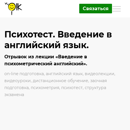
Связаться
Психотест. Введение в
английский язык.
Отрывок из лекции «Введение в
психометрический английский».
on-line подготовка
,
английский язык
,
видеолекции
,
видеоуроки
,
дистанционное обучение
,
заочная
подготовка
,
психометрия
,
психотест
,
структура
экзамена