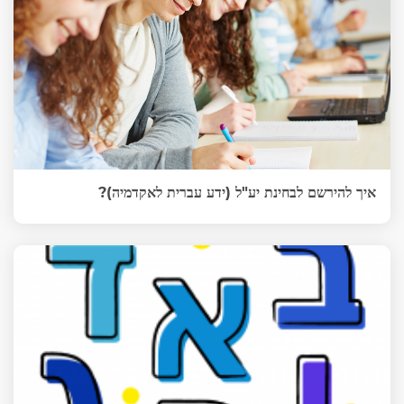
איך להירשם לבחינת יע"ל (ידע עברית לאקדמיה)?