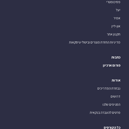
פסיכומטרי
יעל
אמיר
און-ליין
תקנון אתר
מדיניות החזרת מוצרים וביטולי עיסקאות
כתבות
פורום ארכיון
אודות
נבחרת המדריכים
דרושים
הסניפים שלנו
פרטים להעברה בנקאית
כל הקורסים