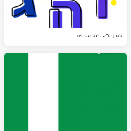
מבחן יע"ל: מידע לנבחנים