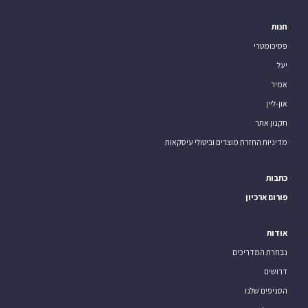
חנות
פסיכומטרי
יעל
אמיר
און-ליין
תקנון אתר
מדיניות החזרת מוצרים וביטולי עיסקאות
כתבות
פורום ארכיון
אודות
נבחרת המדריכים
דרושים
הסניפים שלנו